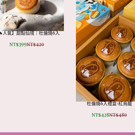
🔥人氣】甜點仙境｜杜倫燒6入
NT$399
NT$420
杜倫燒6入禮盒-紅烏龍
NT$428
NT$480