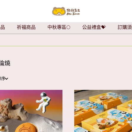
商品
祈福商品
中秋專區🌕
公益禮盒💝
訂購須
倫燒
排序