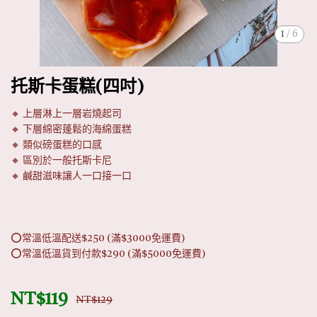
1
/
6
托斯卡蛋糕(四吋)
🔸 上層淋上一層岩燒起司
🔸 下層綿密蓬鬆的海綿蛋糕
🔸 類似磅蛋糕的口感
🔸 區別於一般托斯卡尼
🔸 鹹甜滋味讓人一口接一口
⭕常溫低溫配送$250 (滿$3000免運費)
⭕常溫低溫貨到付款$290 (滿$5000免運費)
NT$119
NT$129