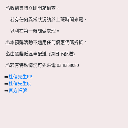
⚠收到貨請立即開箱檢查，
若有任何異常狀況請於上班時間來電，
以利在第一時間做處理。
⚠本預購活動不適用任何優惠代碼折抵。
⚠由黑貓低溫車配送. (週日不配送)
⚠若有特殊情況可先來電 03-8358080
➡️
杜倫先生FB
➡️
杜倫先生Ig
➡️
官方帳號