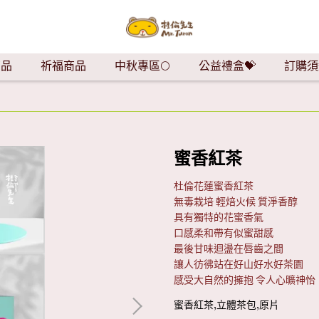
商品
祈福商品
中秋專區🌕
公益禮盒💝
訂購須
蜜香紅茶
杜倫花蓮蜜香紅茶
無毒栽培 輕焙火候 質淨香醇
具有獨特的花蜜香氣
口感柔和帶有似蜜甜感
最後甘味迴盪在唇齒之間
讓人彷彿站在好山好水好茶園
感受大自然的擁抱 令人心曠神怡
蜜香紅茶,立體茶包,原片